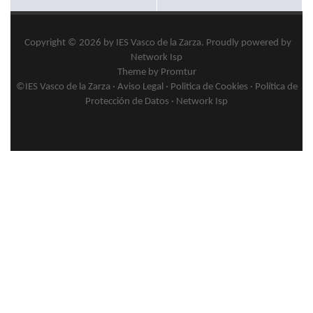
Copyright © 2026 by
IES Vasco de la Zarza
.
Proudly powered by
Network Isp
Theme by Promtur
©IES Vasco de la Zarza ·
Aviso Legal
·
Politica de Cookies
·
Política de
Protección de Datos
·
Network Isp