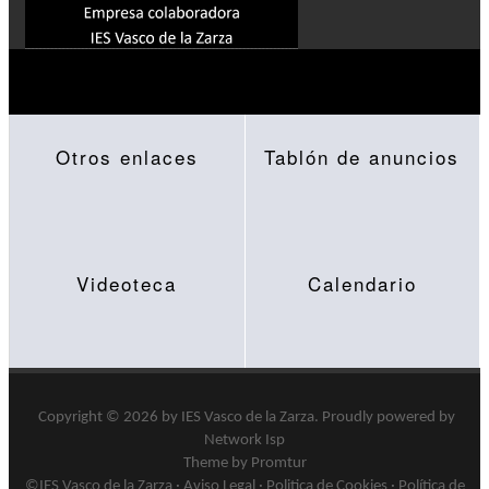
Otros enlaces
Tablón de anuncios
Videoteca
Calendario
Copyright © 2026 by
IES Vasco de la Zarza
.
Proudly powered by
Network Isp
Theme by Promtur
©IES Vasco de la Zarza ·
Aviso Legal
·
Politica de Cookies
·
Política de