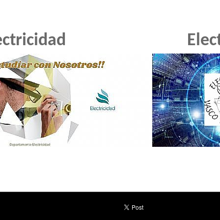
ectricidad
Elec