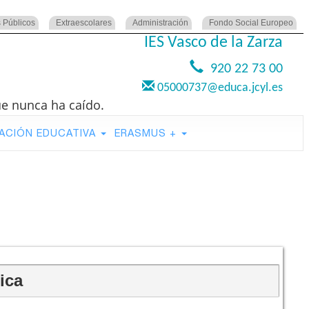
 Públicos
Extraescolares
Administración
Fondo Social Europeo
IES Vasco de la Zarza
920 22 73 00
05000737@educa.jcyl.es
ue nunca ha caído.
ACIÓN EDUCATIVA
ERASMUS +
ica