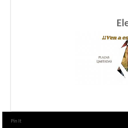
El
Pin It