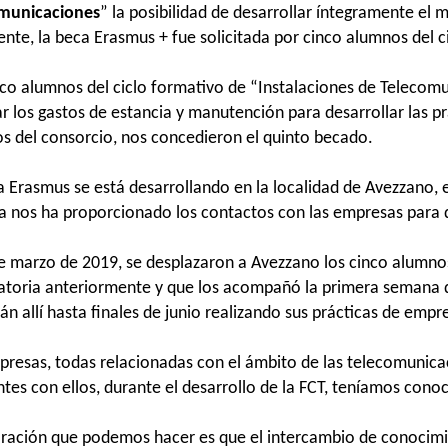
municaciones
” la posibilidad de desarrollar íntegramente el
nte, la beca Erasmus + fue solicitada por cinco alumnos del ci
nco alumnos del ciclo formativo de “Instalaciones de Telecom
ar los gastos de estancia y manutención para desarrollar las 
s del consorcio, nos concedieron el quinto becado.
 Erasmus se está desarrollando en la localidad de Avezzano, e
a nos ha proporcionado los contactos con las empresas para qu
de marzo de 2019, se desplazaron a Avezzano los cinco alumnos
atoria anteriormente y que los acompañó la primera semana de
n allí hasta finales de junio realizando sus prácticas de empr
presas, todas relacionadas con el ámbito de las telecomunica
tes con ellos, durante el desarrollo de la FCT, teníamos conoc
oración que podemos hacer es que el intercambio de conocimie