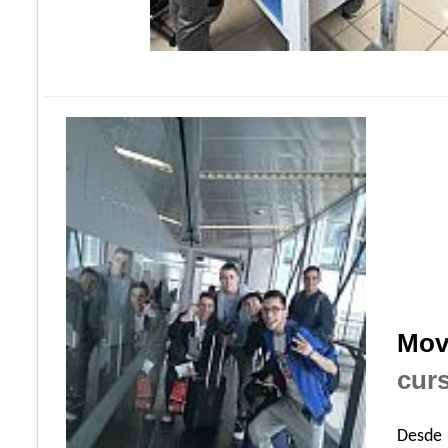
Mov
cur
Desde