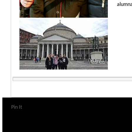
alumna
Pin It