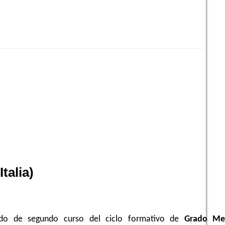
alia)
ado de segundo curso del ciclo formativo de
Grado M