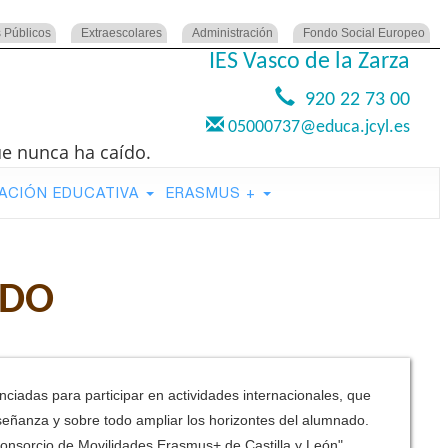
 Públicos
Extraescolares
Administración
Fondo Social Europeo
IES Vasco de la Zarza
920 22 73 00
05000737@educa.jcyl.es
ue nunca ha caído.
ACIÓN EDUCATIVA
ERASMUS +
ADO
ciadas para participar en actividades internacionales, que
señanza y sobre todo ampliar los horizontes del alumnado.
Consorcio de Movilidades Erasmus+ de Castilla y León".