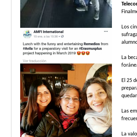
Teleco
Finalme
Los ci
sufrag
alumno
La beca
foráne
El 25 
prepar
quedará
Las em
frecuen
La val