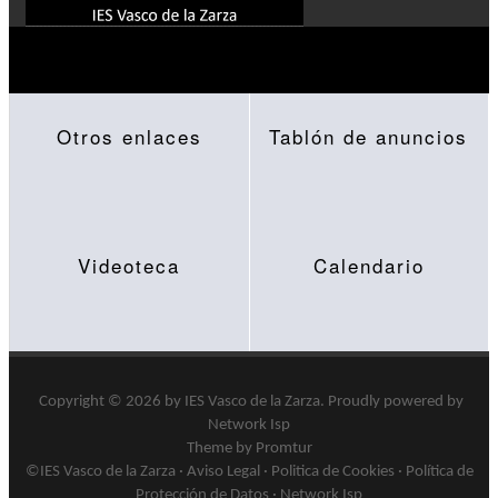
Otros enlaces
Tablón de anuncios
Videoteca
Calendario
Copyright © 2026 by
IES Vasco de la Zarza
.
Proudly powered by
Network Isp
Theme by Promtur
©IES Vasco de la Zarza ·
Aviso Legal
·
Politica de Cookies
·
Política de
Protección de Datos
·
Network Isp