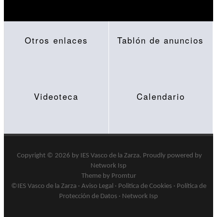
Otros enlaces
Tablón de anuncios
Videoteca
Calendario
Copyright © 2026 by
IES Vasco de la Zarza
.
Proudly powered by
Network Isp
Theme by Promtur
©IES Vasco de la Zarza ·
Aviso Legal
·
Politica de Cookies
·
Política de
Protección de Datos
·
Network Isp