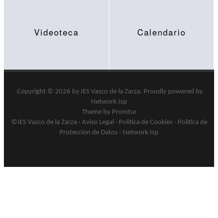
Videoteca
Calendario
Copyright © 2026 by
IES Vasco de la Zarza
.
Proudly powered by
Network Isp
Theme by Promtur
©IES Vasco de la Zarza ·
Aviso Legal
·
Politica de Cookies
·
Política de
Protección de Datos
·
Network Isp