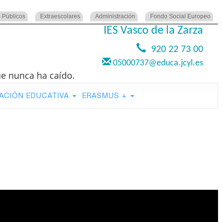
 Públicos
Extraescolares
Administración
Fondo Social Europeo
IES Vasco de la Zarza
920 22 73 00
05000737@educa.jcyl.es
ue nunca ha caído.
ACIÓN EDUCATIVA
ERASMUS +