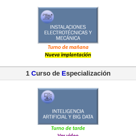
Turno de mañana
Nueva implantación
1 
C
urso de 
E
specialización
Turno de tarde