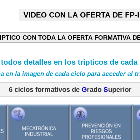
todos detalles en los tripticos de cada 
a en la imagen de cada ciclo para acceder al tr
6 ciclos formativos de 
G
rado 
S
uperior