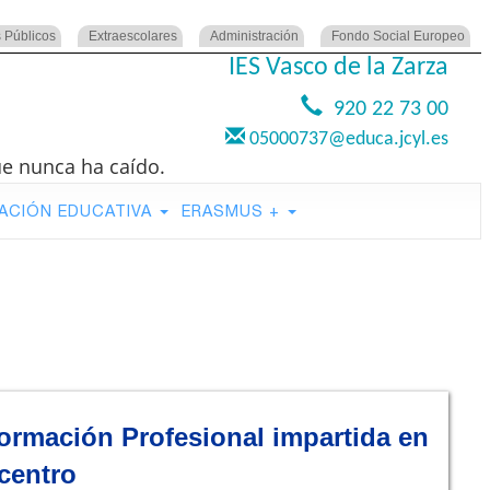
 Públicos
Extraescolares
Administración
Fondo Social Europeo
IES Vasco de la Zarza
920 22 73 00
05000737@educa.jcyl.es
ue nunca ha caído.
ACIÓN EDUCATIVA
ERASMUS +
Formación Profesional impartida en
centro