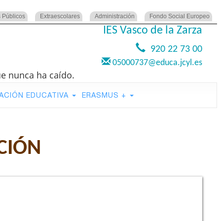
 Públicos
Extraescolares
Administración
Fondo Social Europeo
IES Vasco de la Zarza
920 22 73 00
05000737@educa.jcyl.es
ue nunca ha caído.
ACIÓN EDUCATIVA
ERASMUS +
CIÓN