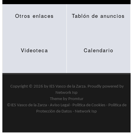
Otros enlaces
Tablón de anuncios
Videoteca
Calendario
Copyright © 2026 by
IES Vasco de la Zarza
.
Proudly powered by
Network Isp
Theme by Promtur
©IES Vasco de la Zarza ·
Aviso Legal
·
Politica de Cookies
·
Política de
Protección de Datos
·
Network Isp