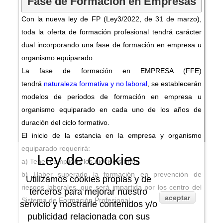
Fase de Formación en Empresas
Con la nueva ley de FP (Ley3/2022, de 31 de marzo),
toda la oferta de formación profesional tendrá carácter
dual incorporando una fase de formación en empresa u
organismo equiparado.
La fase de formación en EMPRESA (FFE)
tendrá
naturaleza formativa y no laboral
, se establecerán
modelos de periodos de formación en empresa u
organismo equiparado en cada uno de los años de
duración del ciclo formativo.
El inicio de la estancia en la empresa y organismo
equiparado requerirá:
Ley de cookies
a) Tener cumplidos los dieciséis años
b) Haber superado la formación en prevención de
Utilizamos cookies propias y de
riesgos laborales, que será impartida por los centro del
terceros para mejorar nuestro
aceptar
Sistema de Formación Profesional.
servicio y mostrarle contenidos y/o
publicidad relacionada con sus