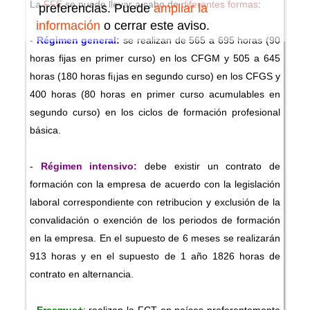
La
FFE
se puede llevar a cabo de
diferentes formas
:
preferencias. Puede
ampliar la
información
o cerrar este aviso.
-
Régimen g
eneral:
se realizan de 565 a 695 horas (90
horas fijas en primer curso) en los CFGM y 505 a 645
horas (180 horas fi¡jas en segundo curso) en los CFGS y
400 horas (80 horas en primer curso acumulables en
segundo curso) en los ciclos de formación profesional
básica.
-
Régimen intensivo:
debe existir un contrato de
formación con la empresa de acuerdo con la legislación
laboral correspondiente con retribucion y exclusión de la
convalidación o exención de los periodos de formación
en la empresa. En el supuesto de 6 meses se realizarán
913 horas y en el supuesto de 1 año 1826 horas de
contrato en alternancia.
-
Erasmus+
: realizan la FCT en países preferentemente