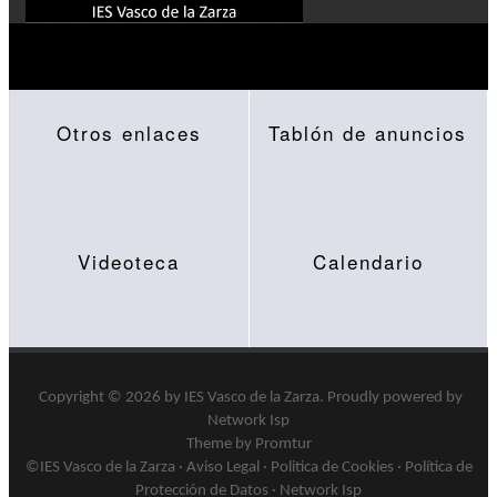
Otros enlaces
Tablón de anuncios
Videoteca
Calendario
Copyright © 2026 by
IES Vasco de la Zarza
.
Proudly powered by
Network Isp
Theme by Promtur
©IES Vasco de la Zarza ·
Aviso Legal
·
Politica de Cookies
·
Política de
Protección de Datos
·
Network Isp