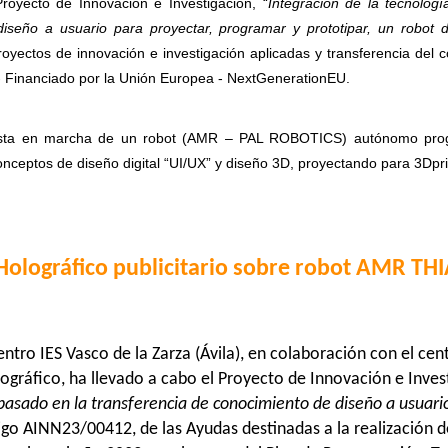
Proyecto de Innovación e Investigación, “
Integración de la tecnologí
diseño a usuario para proyectar, programar y prototipar, un robot 
oyectos de innovación e investigación aplicadas y transferencia del 
- Financiado por la Unión Europea - NextGenerationEU.
puesta en marcha de un robot (AMR – PAL ROBOTICS) autónomo progra
nceptos de diseño digital “UI/UX” y diseño 3D, proyectando para 3Dpri
Holográfico publicitario sobre robot AMR TH
tro IES Vasco de la Zarza (Ávila), en colaboración con el cent
ográfico, ha llevado a cabo el Proyecto de Innovación e Invest
 basado en la transferencia de conocimiento de diseño a usuari
igo AINN23/00412, de las Ayudas destinadas a la realización d