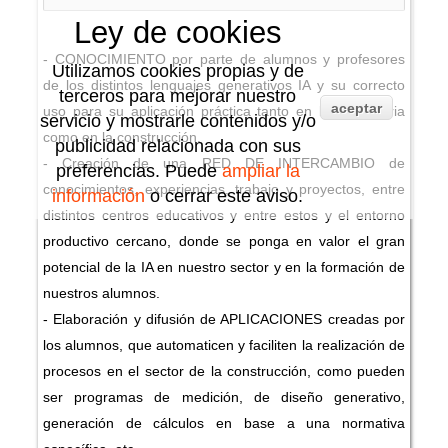
Ley de cookies
- CONOCIMIENTO por parte de alumnos y profesores
Utilizamos cookies propias y de
de los distintos lenguajes generativos IA y su correcto
terceros para mejorar nuestro
aceptar
uso para su aplicación práctica tanto en la vida diaria
servicio y mostrarle contenidos y/o
como en la construcción.
publicidad relacionada con sus
- Creación de una RED DE INTERCAMBIO de
preferencias. Puede
ampliar la
conocimientos, experiencias, trabajo y proyectos, entre
información
o cerrar este aviso.
distintos centros educativos y entre estos y el entorno
productivo cercano, donde se ponga en valor el gran
potencial de la IA en nuestro sector y en la formación de
nuestros alumnos.
- Elaboración y difusión de APLICACIONES creadas por
los alumnos, que automaticen y faciliten la realización de
procesos en el sector de la construcción, como pueden
ser programas de medición, de diseño generativo,
generación de cálculos en base a una normativa