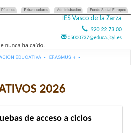
 Públicos
Extraescolares
Administración
Fondo Social Europeo
IES Vasco de la Zarza
920 22 73 00
05000737@educa.jcyl.es
ue nunca ha caído.
ACIÓN EDUCATIVA
ERASMUS +
ATIVOS 2026
uebas de acceso a ciclos
6