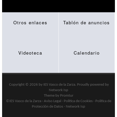
Otros enlaces
Tablón de anuncios
Videoteca
Calendario
Copyright © 2026 by
IES Vasco de la Zarza
.
Proudly powered by
Network Isp
Theme by Promtur
©IES Vasco de la Zarza ·
Aviso Legal
·
Politica de Cookies
·
Política de
Protección de Datos
·
Network Isp