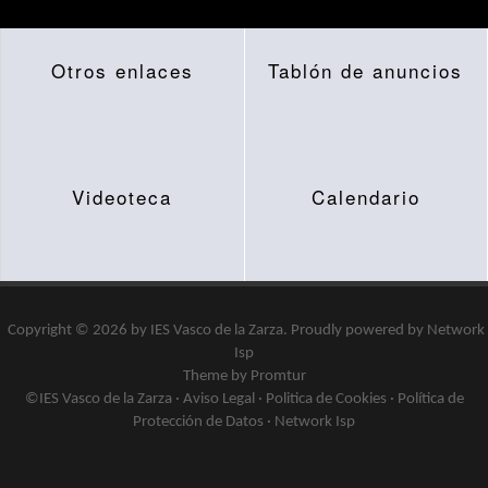
Otros enlaces
Tablón de anuncios
Videoteca
Calendario
Copyright © 2026 by
IES Vasco de la Zarza
.
Proudly powered by
Network
Isp
Theme by Promtur
©IES Vasco de la Zarza ·
Aviso Legal
·
Politica de Cookies
·
Política de
Protección de Datos
·
Network Isp