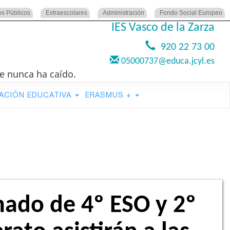
os Públicos
Extraescolares
Administración
Fondo Social Europeo
IES Vasco de la Zarza
920 22 73 00
05000737@educa.jcyl.es
e nunca ha caído.
ACIÓN EDUCATIVA
ERASMUS +
nado de 4º ESO y 2º