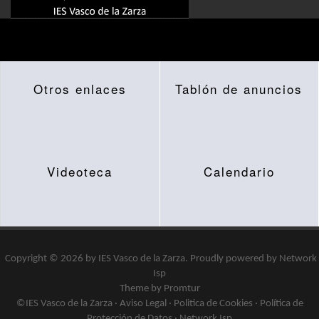
Otros enlaces
Tablón de anuncios
Videoteca
Calendario
Copyright © 2026 by
IES Vasco de la Zarza
.
Proudly powered by
Network
Isp
Theme by Promtur
©IES Vasco de la Zarza ·
Aviso Legal
·
Politica de Cookies
·
Política de
Protección de Datos
·
Network Isp