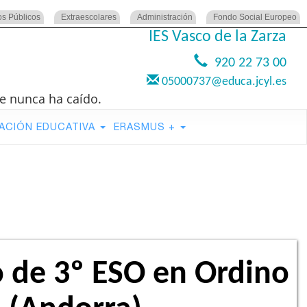
os Públicos
Extraescolares
Administración
Fondo Social Europeo
IES Vasco de la Zarza
920 22 73 00
05000737@educa.jcyl.es
e nunca ha caído.
ACIÓN EDUCATIVA
ERASMUS +
de 3º ESO en Ordino