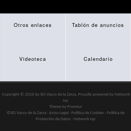
Otros enlaces
Tablón de anuncios
Videoteca
Calendario
Copyright © 2026 by
IES Vasco de la Zarza
.
Proudly powered by
Network
Isp
Theme by Promtur
©IES Vasco de la Zarza ·
Aviso Legal
·
Politica de Cookies
·
Política de
Protección de Datos
·
Network Isp