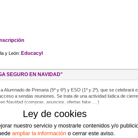
inscripción
Educacyl
lla y León:
GA SEGURO EN NAVIDAD"
nado de Primaria (5º y 6º) y ESO (1º y 2º), que se celebrará el d
 acceso a sendas reuniones. Se trata de una actividad lúdica de cier
 en Navidad (compras, anuncios, ofertas fake ,…)
Ley de cookies
jorar nuestro servicio y mostrarle contenidos y/o public
uede
ampliar la información
o cerrar este aviso.