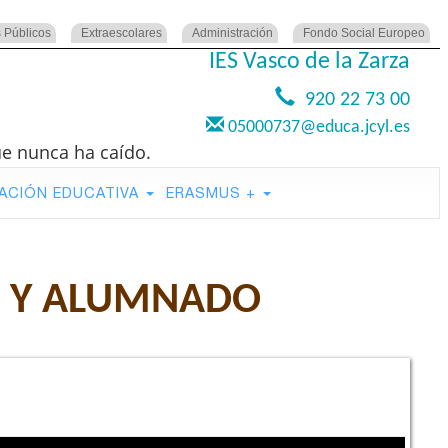
 Públicos
Extraescolares
Administración
Fondo Social Europeo
IES Vasco de la Zarza
920 22 73 00
05000737@educa.jcyl.es
ue nunca ha caído.
ACIÓN EDUCATIVA
ERASMUS +
S Y ALUMNADO