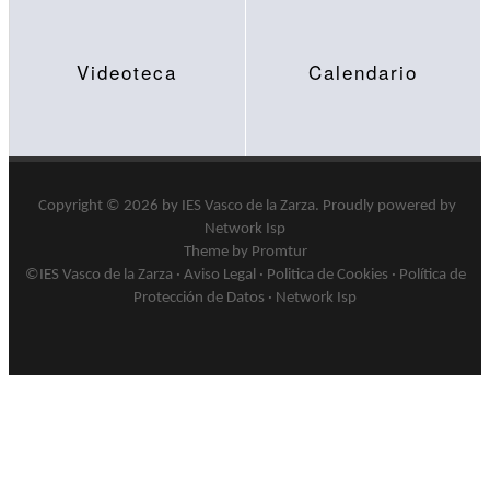
Videoteca
Calendario
Copyright © 2026 by
IES Vasco de la Zarza
.
Proudly powered by
Network Isp
Theme by Promtur
©IES Vasco de la Zarza ·
Aviso Legal
·
Politica de Cookies
·
Política de
Protección de Datos
·
Network Isp