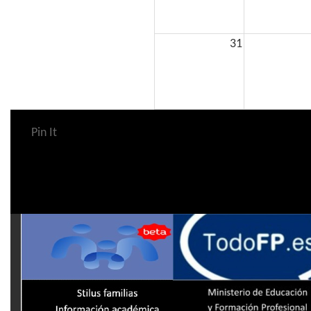
31
Pin It