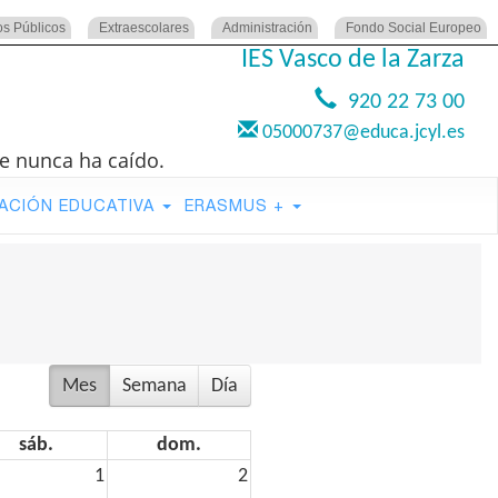
os Públicos
Extraescolares
Administración
Fondo Social Europeo
IES Vasco de la Zarza
920 22 73 00
05000737@educa.jcyl.es
e nunca ha caído.
ACIÓN EDUCATIVA
ERASMUS +
Mes
Semana
Día
sáb.
dom.
1
2