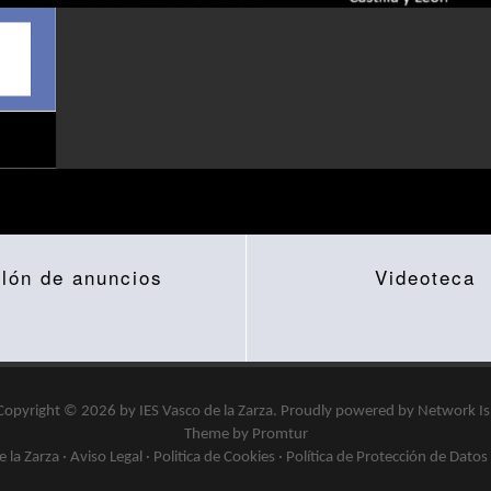
blón de anuncios
Videoteca
Copyright © 2026 by
IES Vasco de la Zarza
.
Proudly powered by
Network I
Theme by Promtur
 la Zarza ·
Aviso Legal
·
Politica de Cookies
·
Política de Protección de Datos