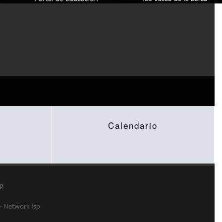
Calendario
sp
·
Network Isp