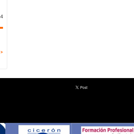
24
>>