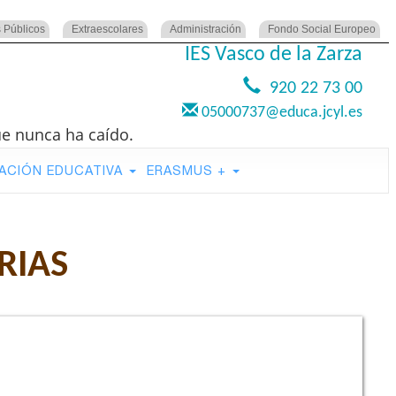
 Públicos
Extraescolares
Administración
Fondo Social Europeo
IES Vasco de la Zarza
920 22 73 00
05000737@educa.jcyl.es
ue nunca ha caído.
ACIÓN EDUCATIVA
ERASMUS +
RIAS