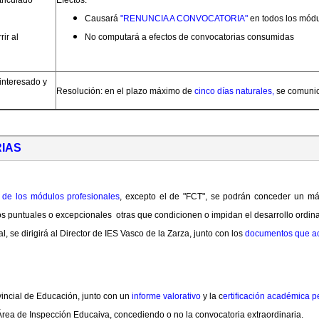
triculado
Efectos:
Causará
"RENUNCIA A CONVOCATORIA"
en todos los módu
ir al
No computará a efectos de convocatorias consumidas
interesado y
Resolución: en el plazo máximo de
cinco días naturales,
se comunic
IAS
 de los módulos profesionales
, excepto el de "FCT", se podrán conceder un m
os puntuales o excepcionales otras que condicionen o impidan el desarrollo ordina
, se dirigirá al Director de IES Vasco de la Zarza, junto con los
documentos que ac
vincial de Educación, junto con un
informe valorativo
y la c
ertificación académica p
 Área de Inspección Educaiva, concediendo o no la convocatoria extraordinaria.