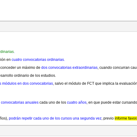
rdinarias
.
ción en
cuatro convocatorias ordinarias.
rá conceder un máximo de
dos convocatorias extraordinarias
, cuando concurran caus
arrollo ordinario de los estudios.
os módulos en dos convocatorias
, salvo el módulo de FCT que implica la evaluació
 convocatorias anuales
cada uno de los
cuatro años
, en que puede estar cursando
años),
podrán repetir cada uno de los cursos una segunda vez
, previo
informe favo