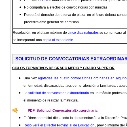
Causará
BAJA
en todos los módulos profesionales en que esté ma
No computará a efectos de convocatorias consumidas
Perderá el derecho de reserva de plaza, en el futuro deberá concurr
procedimiento general de admisión
Resolución: en el plazo máximo de
cinco días naturales
se comunicará al 
se incorporará una
copia al expediente
SOLICITUD DE CONVOCATORIAS EXTRAORDINAR
CICLOS FORMATIVOS DE GRADO MEDIO Y GRADO SUPERIOR
Una vez
agotadas las cuatro convocatorias ordinarias en alguno
enfermedad, discapacidad, accidente, atención a familiares, trabaj
La
solicitud de convocatoria extraordinaria
en un módulo profesional
el momento de realizar la matrícula.
PDF_Solicitud_ConvocatoriaExtraordinaria
El Director remitirá dicha toda la documentación a la Dirección Pro
Resolverá el Director Provincial de Educación
, previo informe del