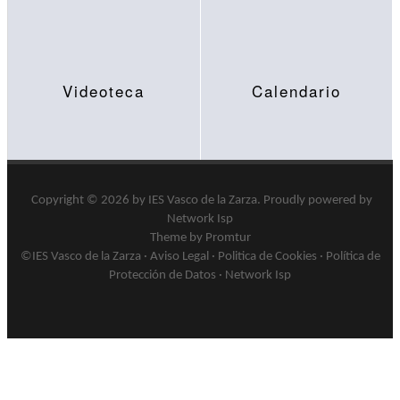
Videoteca
Calendario
Copyright © 2026 by
IES Vasco de la Zarza
.
Proudly powered by
Network Isp
Theme by Promtur
©IES Vasco de la Zarza ·
Aviso Legal
·
Politica de Cookies
·
Política de
Protección de Datos
·
Network Isp