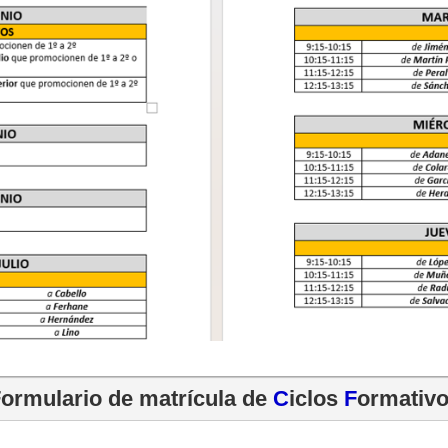
ormulario de matrícula de 
C
iclos 
F
ormativ