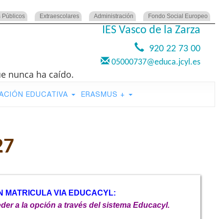
 Públicos
Extraescolares
Administración
Fondo Social Europeo
IES Vasco de la Zarza
920 22 73 00
05000737@educa.jcyl.es
ue nunca ha caído.
ACIÓN EDUCATIVA
ERASMUS +
27
N MATRICULA VIA EDUCACYL:
der a la opción a través del sistema Educacyl.