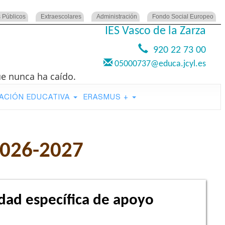
 Públicos
Extraescolares
Administración
Fondo Social Europeo
IES Vasco de la Zarza
920 22 73 00
05000737@educa.jcyl.es
ue nunca ha caído.
ACIÓN EDUCATIVA
ERASMUS +
026-2027
dad específica de apoyo