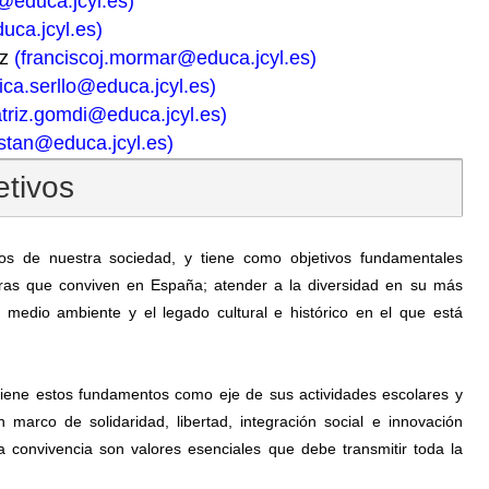
@educa.jcyl.es)
ca.jcyl.es)
ez
(franciscoj.mormar@educa.jcyl.es)
ica.serllo@educa.jcyl.es)
triz.gomdi@educa.jcyl.es)
stan@educa.jcyl.es)
etivos
os de nuestra sociedad, y tiene como objetivos fundamentales
turas que conviven en España; atender a la diversidad en su más
 medio ambiente y el legado cultural e histórico en el que está
tiene estos fundamentos como eje de sus actividades escolares y
arco de solidaridad, libertad, integración social e innovación
a convivencia son valores esenciales que debe transmitir toda la