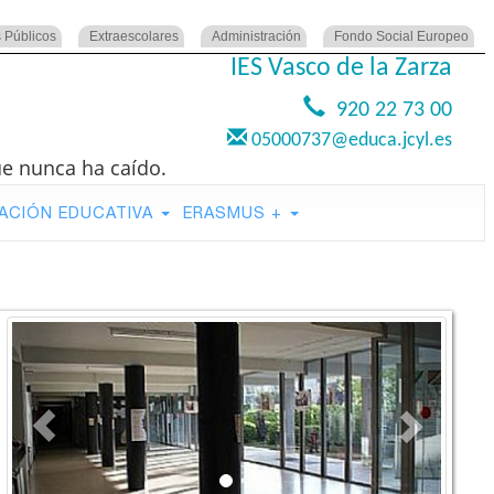
 Públicos
Extraescolares
Administración
Fondo Social Europeo
IES Vasco de la Zarza
920 22 73 00
05000737@educa.jcyl.es
ue nunca ha caído.
ACIÓN EDUCATIVA
ERASMUS +
Previous
Next