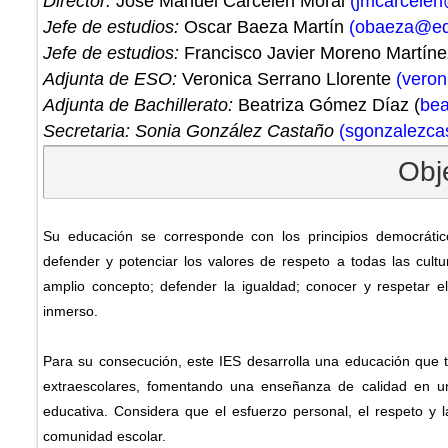
Director:
José Manuel Carcelén Moral
(jmcarcelen
Jefe de estudios:
Oscar Baeza Martín
(
obaeza@edu
Jefe de estudios:
Francisco Javier Moreno Martín
Adjunta de ESO:
Veronica Serrano Llorente
(veron
Adjunta de Bachillerato:
Beatriza Gómez Díaz (
bea
Secretaria: Sonia González Castaño
(sgonzalezca
Obj
Su educación se corresponde con los principios democrátic
defender y potenciar los valores de respeto a todas las cul
amplio concepto; defender la igualdad; conocer y respetar el
inmerso.
Para su consecución, este IES desarrolla una educación que 
extraescolares, fomentando una enseñanza de calidad en un m
educativa. Considera que el esfuerzo personal, el respeto y l
comunidad escolar.