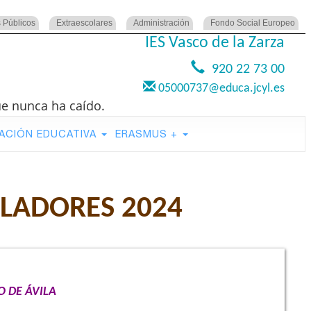
 Públicos
Extraescolares
Administración
Fondo Social Europeo
IES Vasco de la Zarza
920 22 73 00
05000737@educa.jcyl.es
ue nunca ha caído.
ACIÓN EDUCATIVA
ERASMUS +
ALADORES 2024
O DE ÁVILA