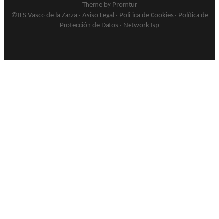
Theme by Promtur
©IES Vasco de la Zarza ·
Aviso Legal
·
Politica de Cookies
·
Política de
Protección de Datos
·
Network Isp