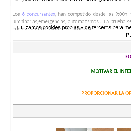
Los
6
concursantes
, han competido desde las 9:00h 
lumninarias,emergencias, automatismos,.. La prueba se 
Utilizamos cookies propias y de terceros para me
pudiese ver el desarrollo de la misma.
P
F
MOTIVAR EL INTE
PROPORCIONAR LA O