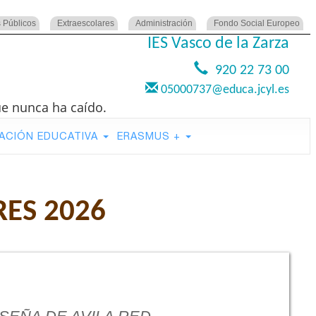
 Públicos
Extraescolares
Administración
Fondo Social Europeo
IES Vasco de la Zarza
920 22 73 00
05000737@educa.jcyl.es
ue nunca ha caído.
ACIÓN EDUCATIVA
ERASMUS +
ES 2026