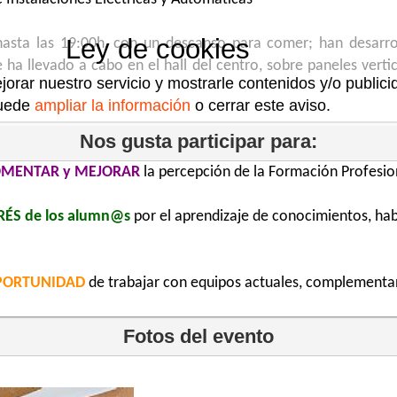
Ley de cookies
hasta las 19:00h, con un descanso para comer; han desarr
ha llevado a cabo en el hall del centro, sobre paneles vert
jorar nuestro servicio y mostrarle contenidos y/o public
uede
ampliar la información
o cerrar este aviso.
Nos gusta participar para:
OMENTAR y MEJORAR
la percepción de la Formación Profesio
RÉS de los alumn@s
por el aprendizaje de conocimientos, hab
PORTUNIDAD
de trabajar con equipos actuales, complementa
Fotos del evento