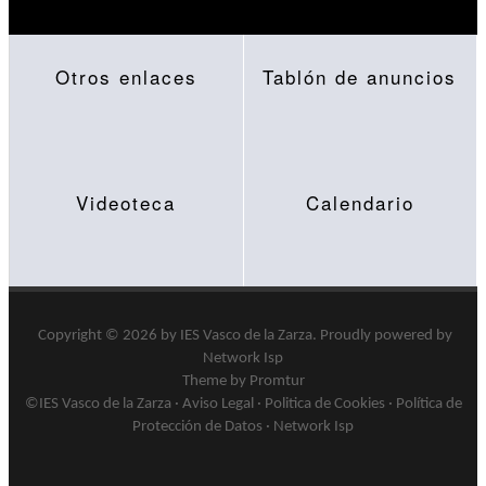
Otros enlaces
Tablón de anuncios
Videoteca
Calendario
Copyright © 2026 by
IES Vasco de la Zarza
.
Proudly powered by
Network Isp
Theme by Promtur
©IES Vasco de la Zarza ·
Aviso Legal
·
Politica de Cookies
·
Política de
Protección de Datos
·
Network Isp