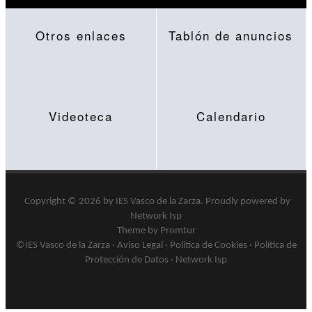
Otros enlaces
Tablón de anuncios
Videoteca
Calendario
Copyright © 2026 by
IES Vasco de la Zarza
.
Proudly powered by
Network Isp
Theme by Promtur
©IES Vasco de la Zarza ·
Aviso Legal
·
Politica de Cookies
·
Política de
Protección de Datos
·
Network Isp