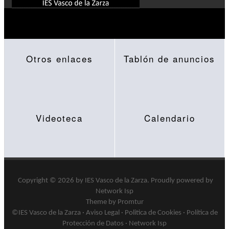
Otros enlaces
Tablón de anuncios
Videoteca
Calendario
Copyright © 2026 by
IES Vasco de la Zarza
.
Proudly powered by
Network Isp
Theme by Promtur
©IES Vasco de la Zarza ·
Aviso Legal
·
Politica de Cookies
·
Política de
Protección de Datos
·
Network Isp