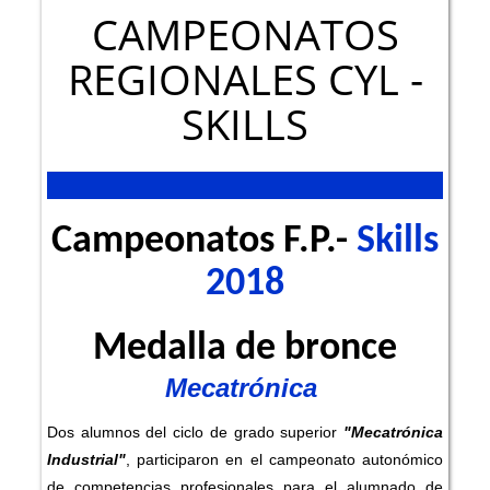
CAMPEONATOS
REGIONALES CYL -
SKILLS
Campeonatos F.P.-
Skills
2018
Medalla de bronce
Mecatrónica
Dos alumnos
del ciclo de grado superior
"Mecatrónica
Industrial"
, participaron en el campeonato autonómico
de competencias profesionales para el alumnado de