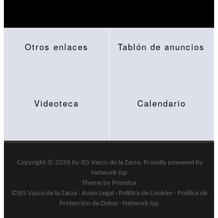
Otros enlaces
Tablón de anuncios
Videoteca
Calendario
Copyright © 2026 by
IES Vasco de la Zarza
.
Proudly powered by
Network Isp
Theme by Promtur
©IES Vasco de la Zarza ·
Aviso Legal
·
Politica de Cookies
·
Política de
Protección de Datos
·
Network Isp