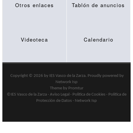
Otros enlaces
Tablón de anuncios
Videoteca
Calendario
Copyright © 2026 by
IES Vasco de la Zarza
.
Proudly powered by
Network Isp
Theme by Promtur
©IES Vasco de la Zarza ·
Aviso Legal
·
Politica de Cookies
·
Política de
Protección de Datos
·
Network Isp