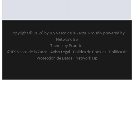
Copyright © 2026 by
IES Vasco de la Zarza
.
Proudly powered by
Network Isp
Theme by Promtur
©IES Vasco de la Zarza ·
Aviso Legal
·
Politica de Cookies
·
Política de
Protección de Datos
·
Network Isp