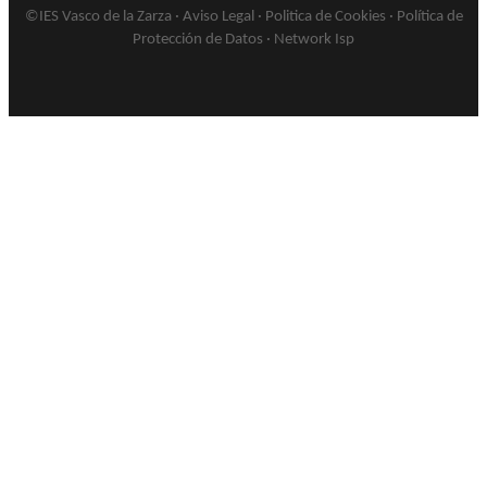
©IES Vasco de la Zarza ·
Aviso Legal
·
Politica de Cookies
·
Política de
Protección de Datos
·
Network Isp