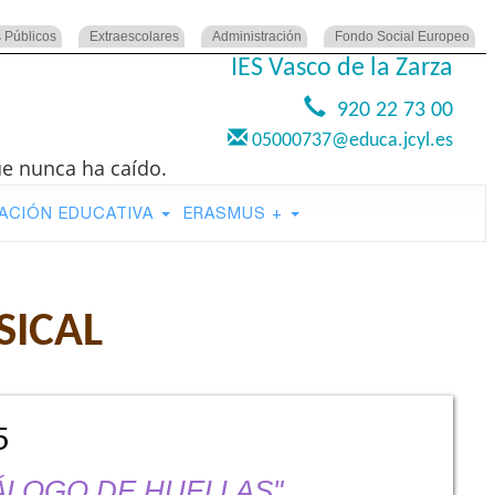
 Públicos
Extraescolares
Administración
Fondo Social Europeo
IES Vasco de la Zarza
920 22 73 00
05000737@educa.jcyl.es
ue nunca ha caído.
ACIÓN EDUCATIVA
ERASMUS +
SICAL
5
LOGO DE HUELLAS"