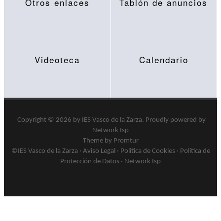
Otros enlaces
Tablón de anuncios
Videoteca
Calendario
Copyright © 2026 by
IES Vasco de la Zarza
.
Proudly powered by
Network Isp
Theme by Promtur
©IES Vasco de la Zarza ·
Aviso Legal
·
Politica de Cookies
·
Política de
Protección de Datos
·
Network Isp