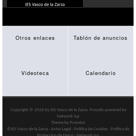
Otros enlaces
Tablón de anuncios
Videoteca
Calendario
Copyright © 2026 by
IES Vasco de la Zarza
.
Proudly powered by
Network Isp
Theme by Promtur
©IES Vasco de la Zarza ·
Aviso Legal
·
Politica de Cookies
·
Política de
Protección de Datos
·
Network Isp