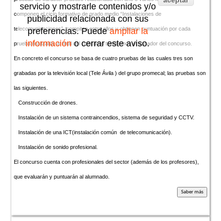
aceptar
servicio y mostrarle contenidos y/o
componen el ciclo formativo de grado medio “Instalaciones de
publicidad relacionada con sus
telecomunicaciones”, compiten entre ellos y obtienen puntuación por cada
preferencias. Puede
ampliar la
información
o cerrar este aviso.
prueba realizada, al final del concurso tendremos el ganador del concurso.
En concreto el concurso se basa de cuatro pruebas de las cuales tres son
grabadas por la televisión local (Tele Ávila ) del grupo promecal; las pruebas son
las siguientes.
Construcción de drones.
Instalación de un sistema contraincendios, sistema de seguridad y CCTV.
Instalación de una ICT(instalación común de telecomunicación).
Instalación de sonido profesional.
El concurso cuenta con profesionales del sector (además de los profesores),
que evaluarán y puntuarán al alumnado.