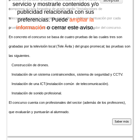
aceptar
servicio y mostrarle contenidos y/o
componen el ciclo formativo de grado medio “Instalaciones de
publicidad relacionada con sus
telecomunicaciones”, compiten entre ellos y obtienen puntuación por cada
preferencias. Puede
ampliar la
información
o cerrar este aviso.
prueba realizada, al final del concurso tendremos el ganador del concurso.
En concreto el concurso se basa de cuatro pruebas de las cuales tres son
grabadas por la televisión local (Tele Ávila ) del grupo promecal; las pruebas son
las siguientes.
Construcción de drones.
Instalación de un sistema contraincendios, sistema de seguridad y CCTV.
Instalación de una ICT(instalación común de telecomunicación).
Instalación de sonido profesional.
El concurso cuenta con profesionales del sector (además de los profesores),
que evaluarán y puntuarán al alumnado.