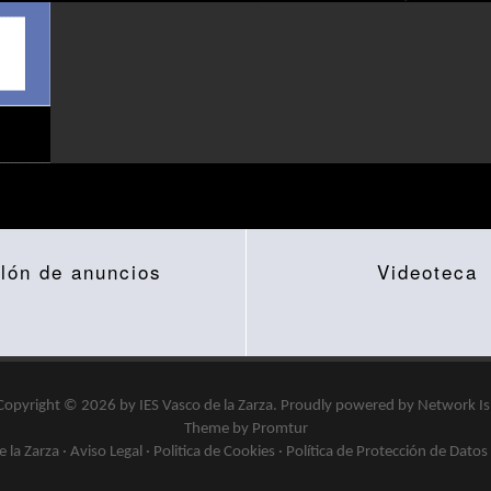
lón de anuncios
Videoteca
Copyright © 2026 by
IES Vasco de la Zarza
.
Proudly powered by
Network I
Theme by Promtur
 la Zarza ·
Aviso Legal
·
Politica de Cookies
·
Política de Protección de Datos