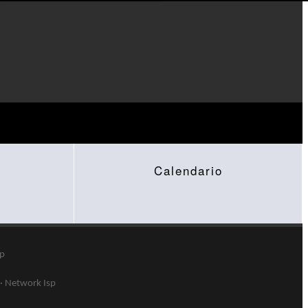
Calendario
sp
·
Network Isp