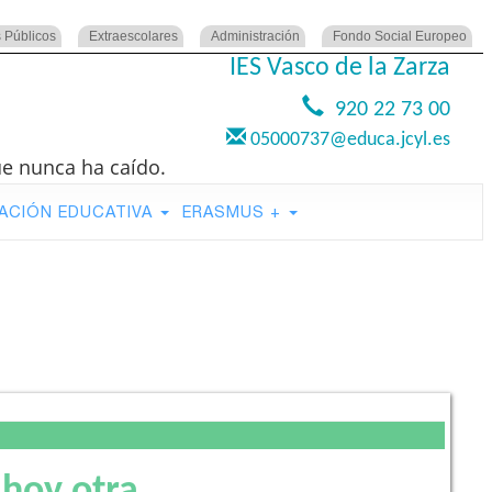
 Públicos
Extraescolares
Administración
Fondo Social Europeo
IES Vasco de la Zarza
920 22 73 00
05000737@educa.jcyl.es
ue nunca ha caído.
ACIÓN EDUCATIVA
ERASMUS +