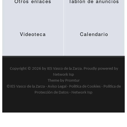
Otros enlaces
Tablón de anuncios
Videoteca
Calendario
Copyright © 2026 by
IES Vasco de la Zarza
.
Proudly powered by
Network Isp
Theme by Promtur
©IES Vasco de la Zarza ·
Aviso Legal
·
Politica de Cookies
·
Política de
Protección de Datos
·
Network Isp