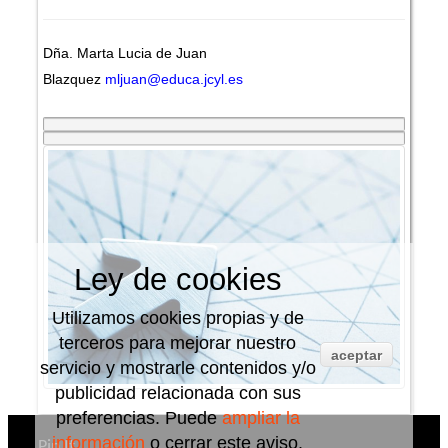
Dña. Marta Lucia de Juan
Blazquez
mljuan@educa.jcyl.es
Ley de cookies
Utilizamos cookies propias y de
terceros para mejorar nuestro
aceptar
servicio y mostrarle contenidos y/o
publicidad relacionada con sus
preferencias. Puede
ampliar la
información
o cerrar este aviso.
Pin It