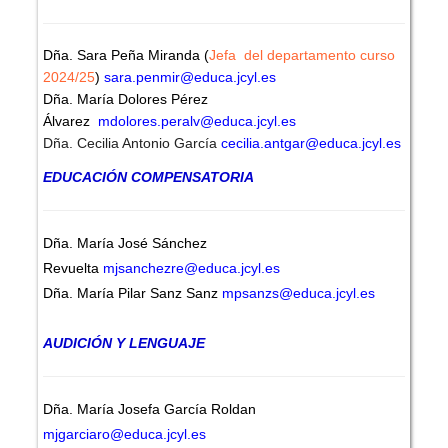
Dña. Sara Peña Miranda (
Jefa del departamento curso
2024/25
)
sara.penmir@educa.jcyl.es
Dña. María Dolores Pérez
Álvarez
mdolores.peralv@educa.jcyl.es
Dña. Cecilia Antonio García
cecilia.antgar@educa.jcyl.es
EDUCACIÓN COMPENSATORIA
Dña. María José Sánchez
Revuelta
mjsanchezre@educa.jcyl.es
Dña. María Pilar Sanz Sanz
mpsanzs@educa.jcyl.es
AUDICIÓN Y LENGUAJE
Dña. María Josefa García Roldan
mjgarciaro@educa.jcyl.es